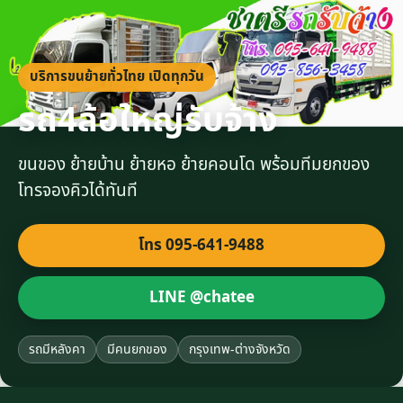
บริการขนย้ายทั่วไทย เปิดทุกวัน
รถ4ล้อใหญ่รับจ้าง
ขนของ ย้ายบ้าน ย้ายหอ ย้ายคอนโด พร้อมทีมยกของ
โทรจองคิวได้ทันที
โทร 095-641-9488
LINE @chatee
รถมีหลังคา
มีคนยกของ
กรุงเทพ-ต่างจังหวัด