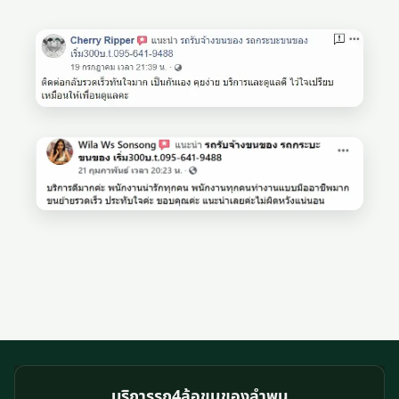
บริการรถ4ล้อขนของลําพูน