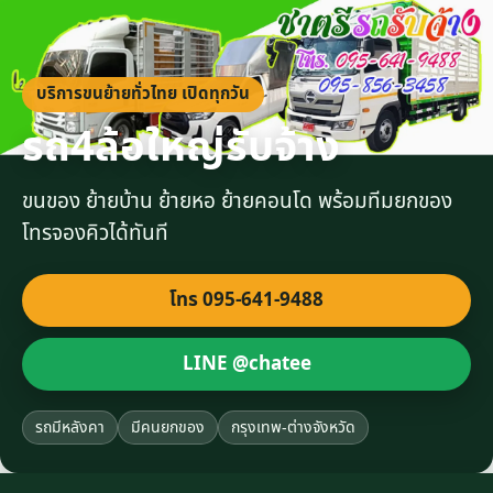
บริการขนย้ายทั่วไทย เปิดทุกวัน
รถ4ล้อใหญ่รับจ้าง
ขนของ ย้ายบ้าน ย้ายหอ ย้ายคอนโด พร้อมทีมยกของ
โทรจองคิวได้ทันที
โทร 095-641-9488
LINE @chatee
รถมีหลังคา
มีคนยกของ
กรุงเทพ-ต่างจังหวัด