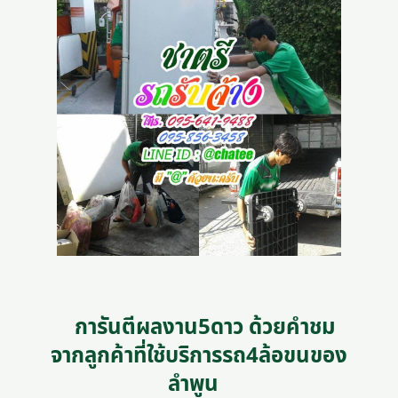
การันตีผลงาน5ดาว ด้วยคำชม
จากลูกค้าที่ใช้บริการรถ4ล้อขนของ
ลําพูน