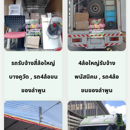
รถรับจ้างสี่ล้อใหญ่
4ล้อใหญ่รับจ้าง
บางคูวัด , รถ4ล้อขน
พนัสนิคม , รถ4ล้อ
ของลําพูน
ขนของลําพูน