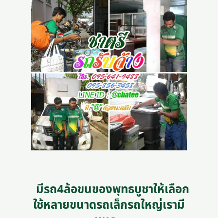
มีรถ4ล้อขนของพุทธบูชาให้เลือก
ใช้หลายขนาดรถเล็กรถใหญ่เรามี