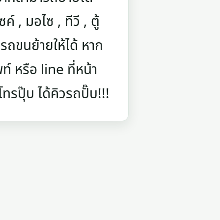
์ , มอไซ , ทีวี , ตู้
รถขนย้ายให้ได้ หาก
 หรือ line ที่หน้า
รปุ๊บ ได้คิวรถปั๊บ!!!