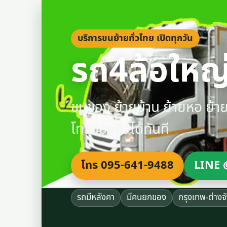
บริการขนย้ายทั่วไทย เปิดทุกวัน
รถ4ล้อใหญ่
ขนของ ย้ายบ้าน ย้ายหอ ย้
โทรจองคิวได้ทันที
โทร 095-641-9488
LINE 
รถมีหลังคา
มีคนยกของ
กรุงเทพ-ต่างจ