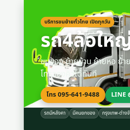
บริการขนย้ายทั่วไทย เปิดทุกวัน
รถ4ล้อใหญ่
ขนของ ย้ายบ้าน ย้ายหอ ย้
โทรจองคิวได้ทันที
โทร 095-641-9488
LINE 
รถมีหลังคา
มีคนยกของ
กรุงเทพ-ต่างจ