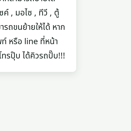
์ , มอไซ , ทีวี , ตู้
ารถขนย้ายให้ได้ หาก
 หรือ line ที่หน้า
รปุ๊บ ได้คิวรถปั๊บ!!!