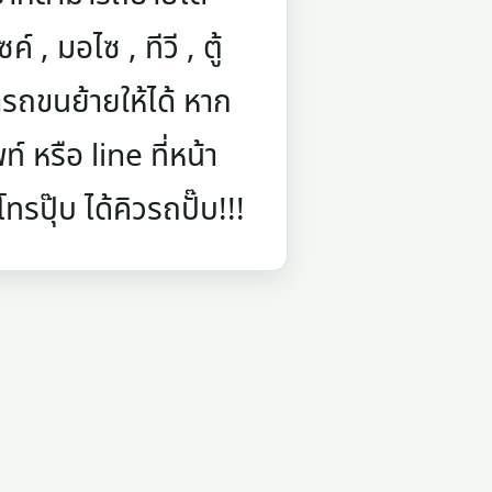
์ , มอไซ , ทีวี , ตู้
รถขนย้ายให้ได้ หาก
 หรือ line ที่หน้า
รปุ๊บ ได้คิวรถปั๊บ!!!