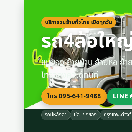
บริการขนย้ายทั่วไทย เปิดทุกวัน
รถ4ล้อใหญ่
ขนของ ย้ายบ้าน ย้ายหอ ย้
โทรจองคิวได้ทันที
โทร 095-641-9488
LINE 
รถมีหลังคา
มีคนยกของ
กรุงเทพ-ต่างจ