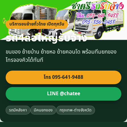
บริการขนย้ายทั่วไทย เปิดทุกวัน
รถ4ล้อใหญ่รับจ้าง
ขนของ ย้ายบ้าน ย้ายหอ ย้ายคอนโด พร้อมทีมยกของ
โทรจองคิวได้ทันที
โทร 095-641-9488
LINE @chatee
รถมีหลังคา
มีคนยกของ
กรุงเทพ-ต่างจังหวัด