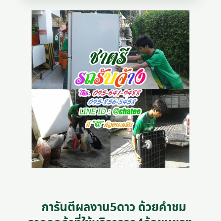
การันตีผลงาน5ดาว ด้วยคำชม