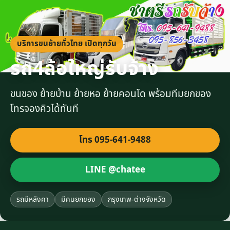
บริการขนย้ายทั่วไทย เปิดทุกวัน
รถ4ล้อใหญ่รับจ้าง
ขนของ ย้ายบ้าน ย้ายหอ ย้ายคอนโด พร้อมทีมยกของ
โทรจองคิวได้ทันที
โทร 095-641-9488
LINE @chatee
รถมีหลังคา
มีคนยกของ
กรุงเทพ-ต่างจังหวัด