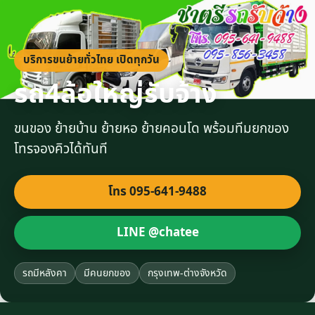
บริการขนย้ายทั่วไทย เปิดทุกวัน
รถ4ล้อใหญ่รับจ้าง
ขนของ ย้ายบ้าน ย้ายหอ ย้ายคอนโด พร้อมทีมยกของ
โทรจองคิวได้ทันที
โทร 095-641-9488
LINE @chatee
รถมีหลังคา
มีคนยกของ
กรุงเทพ-ต่างจังหวัด