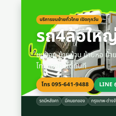
บริการขนย้ายทั่วไทย เปิดทุกวัน
รถ4ล้อใหญ่
ขนของ ย้ายบ้าน ย้ายหอ ย้
โทรจองคิวได้ทันที
โทร 095-641-9488
LINE 
รถมีหลังคา
มีคนยกของ
กรุงเทพ-ต่างจ