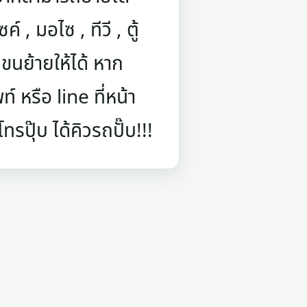
์ , มอไซ , ทีวี , ตู้
นย้ายให้ได้ หาก
 หรือ line ที่หน้า
รปุ๊บ ได้คิวรถปั๊บ!!!