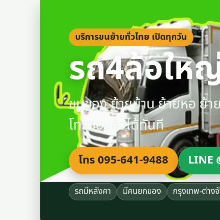
บริการขนย้ายทั่วไทย เปิดทุกวัน
รถ4ล้อใหญ่
ขนของ ย้ายบ้าน ย้ายหอ ย้
โทรจองคิวได้ทันที
โทร 095-641-9488
LINE 
รถมีหลังคา
มีคนยกของ
กรุงเทพ-ต่างจ