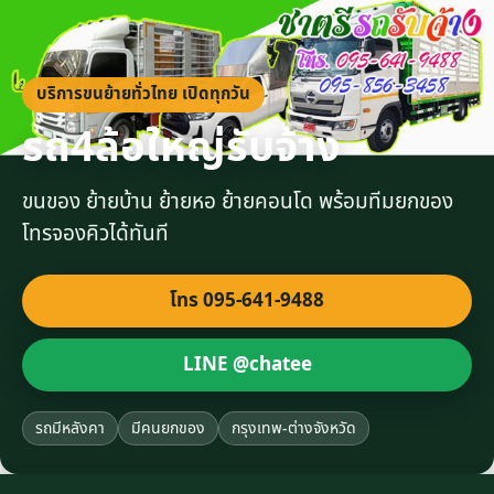
บริการขนย้ายทั่วไทย เปิดทุกวัน
รถ4ล้อใหญ่รับจ้าง
ขนของ ย้ายบ้าน ย้ายหอ ย้ายคอนโด พร้อมทีมยกของ
โทรจองคิวได้ทันที
โทร 095-641-9488
LINE @chatee
รถมีหลังคา
มีคนยกของ
กรุงเทพ-ต่างจังหวัด