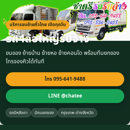
บริการขนย้ายทั่วไทย เปิดทุกวัน
รถ4ล้อใหญ่รับจ้าง
ขนของ ย้ายบ้าน ย้ายหอ ย้ายคอนโด พร้อมทีมยกของ
โทรจองคิวได้ทันที
โทร 095-641-9488
LINE @chatee
รถมีหลังคา
มีคนยกของ
กรุงเทพ-ต่างจังหวัด