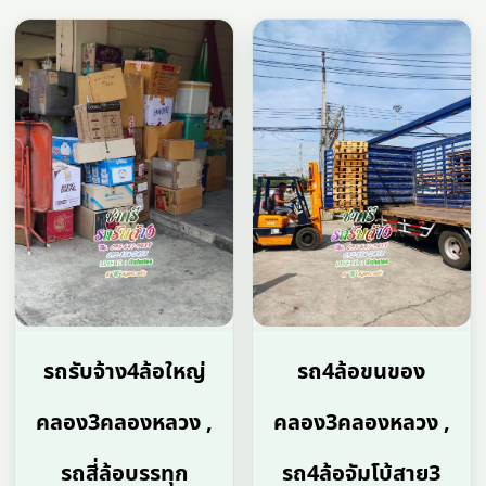
รถรับจ้าง4ล้อใหญ่
รถ4ล้อขนของ
คลอง3คลองหลวง ,
คลอง3คลองหลวง ,
รถสี่ล้อบรรทุก
รถ4ล้อจัมโบ้สาย3