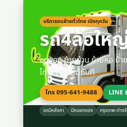
บริการขนย้ายทั่วไทย เปิดทุกวัน
รถ4ล้อใหญ่
ขนของ ย้ายบ้าน ย้ายหอ ย้
โทรจองคิวได้ทันที
โทร 095-641-9488
LINE 
รถมีหลังคา
มีคนยกของ
กรุงเทพ-ต่างจ