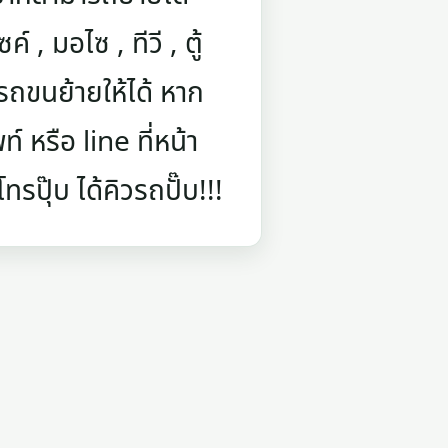
์ , มอไซ , ทีวี , ตู้
ถขนย้ายให้ได้ หาก
 หรือ line ที่หน้า
รปุ๊บ ได้คิวรถปั๊บ!!!