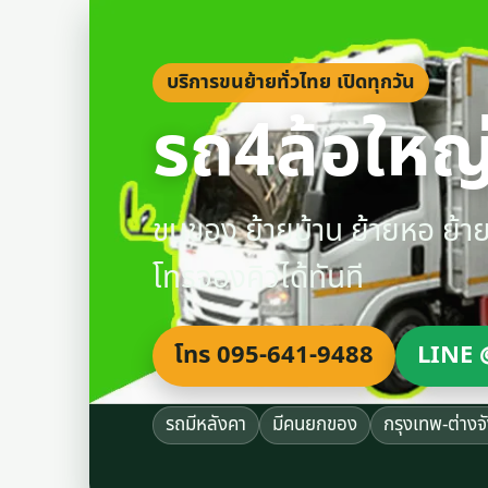
บริการขนย้ายทั่วไทย เปิดทุกวัน
รถ4ล้อใหญ่
ขนของ ย้ายบ้าน ย้ายหอ ย้
โทรจองคิวได้ทันที
โทร 095-641-9488
LINE 
รถมีหลังคา
มีคนยกของ
กรุงเทพ-ต่างจ