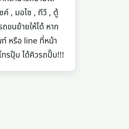
์ , มอไซ , ทีวี , ตู้
ถขนย้ายให้ได้ หาก
 หรือ line ที่หน้า
รปุ๊บ ได้คิวรถปั๊บ!!!