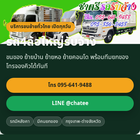
บริการขนย้ายทั่วไทย เปิดทุกวัน
รถ4ล้อใหญ่รับจ้าง
ขนของ ย้ายบ้าน ย้ายหอ ย้ายคอนโด พร้อมทีมยกของ
โทรจองคิวได้ทันที
โทร 095-641-9488
LINE @chatee
รถมีหลังคา
มีคนยกของ
กรุงเทพ-ต่างจังหวัด