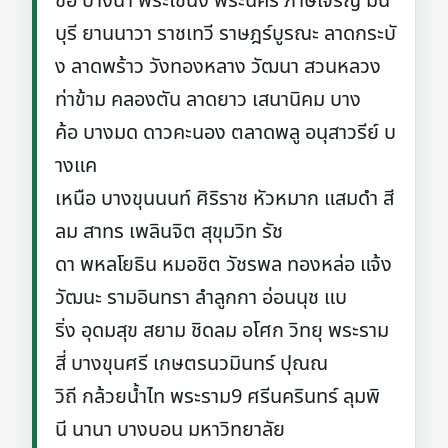
ซื่อ บางนา พระโขนง พระนคร ภาษีเจริญ มีน
บุรี ยานนาวา ราชเทวี ราษฎร์บูรณะ ลาดกระบั
ง ลาดพร้าว วังทองหลาง วัฒนา สวนหลวง
ท่าข้าม คลองตัน ลาดยาว เสนานิคม บาง
ค้อ บางมด ดาวคะนอง ตลาดพลู อนุสาวรีย์ บ
างแค
เหนือ บางขุนนนท์ ศิริราช หัวหมาก แสมดำ สี
ลม สาทร เพลินจิต สุขุมวิท รัช
ดา พหลโยธิน หมอชิต วัชรพล ทองหล่อ แจ้ง
วัฒนะ รามอินทรา ลำลูกกา อ่อนนุช แบ
ริ่ง อุดมสุข สยาม ชิดลม อโศก วิทยุ พระราม
สี่ บางขุนศรี เกษตรนวมินทร์ ปุณณ
วิถี กล้วยน้ำไท พระราม9 ศรีนครินทร์ ลุมพิ
นี นานา บางบอน มหาวิทยาลัย