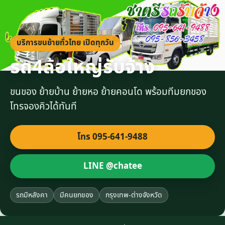
บริการขนย้ายทั่วไทย เปิดทุกวัน
รถ4ล้อใหญ่รับจ้าง
ขนของ ย้ายบ้าน ย้ายหอ ย้ายคอนโด พร้อมทีมยกของ
โทรจองคิวได้ทันที
โทร 095-641-9488
LINE @chatee
รถมีหลังคา
มีคนยกของ
กรุงเทพ-ต่างจังหวัด