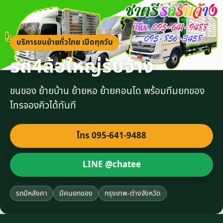
บริการขนย้ายทั่วไทย เปิดทุกวัน
รถ4ล้อใหญ่รับจ้าง
ขนของ ย้ายบ้าน ย้ายหอ ย้ายคอนโด พร้อมทีมยกของ
โทรจองคิวได้ทันที
โทร 095-641-9488
LINE @chatee
รถมีหลังคา
มีคนยกของ
กรุงเทพ-ต่างจังหวัด