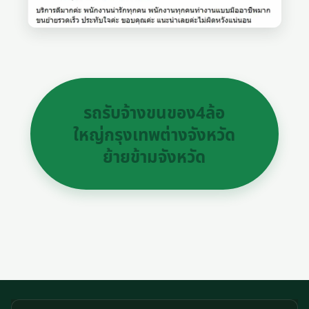
รถรับจ้างขนของ4ล้อ
ใหญ่กรุงเทพต่างจังหวัด
ย้ายข้ามจังหวัด